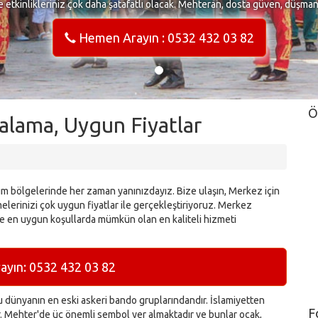
e etkinlikleriniz çok daha şatafatlı olacak. Mehteran, dosta güven, düşma
Hemen Arayın : 0532 432 03 82
Ö
alama, Uygun Fiyatlar
m bölgelerinde her zaman yanınızdayız. Bize ulaşın, Merkez için
lerinizi çok uygun fiyatlar ile gerçekleştiriyoruz. Merkez
e en uygun koşullarda mümkün olan en kaliteli hizmeti
yın: 0532 432 03 82
dünyanın en eski askeri bando gruplarındandır. İslamiyetten
F
ır. Mehter'de üç önemli sembol yer almaktadır ve bunlar ocak,