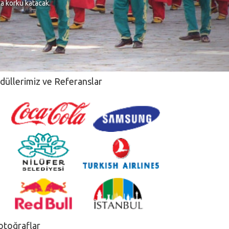
na korku katacak.
düllerimiz ve Referanslar
otoğraflar