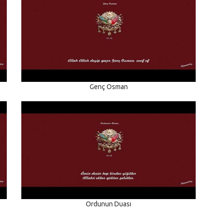
Genç Osman
Ordunun Duası