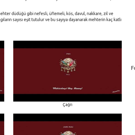
er düdüğü gibi nefesli, üflemeli, kös, davul, nakkare, zil ve
lgıların sayısı eşit tutulur ve bu sayıya dayanarak mehterin kaç katlı
F
Çağrı