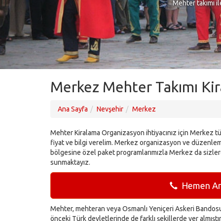
Mehter takımı il
Merkez Mehter Takımı Kir
Ana Sayfa
Nevşehir
Merkez
Mehter Kiralama Organizasyon ihtiyacınız için Merkez tü
fiyat ve bilgi verelim. Merkez organizasyon ve düzenleme
bölgesine özel paket programlarımızla Merkez da sizler
sunmaktayız.
Hemen Ara
Mehter, mehteran veya Osmanlı Yeniçeri Askeri Bandosu 
önceki Türk devletlerinde de farklı şekillerde yer almışt