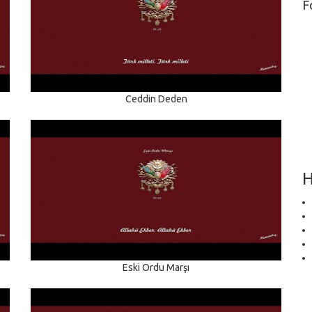
F
Ceddin Deden
H
Eski Ordu Marşı