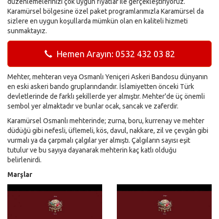
düzenlemelerinizi çok uygun fiyatlar ile gerçekleştiriyoruz.
Karamürsel bölgesine özel paket programlarımızla Karamürsel da
sizlere en uygun koşullarda mümkün olan en kaliteli hizmeti
sunmaktayız.
Hemen Arayın: 0532 432 03 82
Mehter, mehteran veya Osmanlı Yeniçeri Askeri Bandosu dünyanın
en eski askeri bando gruplarındandır. İslamiyetten önceki Türk
devletlerinde de farklı şekillerde yer almıştır. Mehter'de üç önemli
sembol yer almaktadır ve bunlar ocak, sancak ve zaferdir.
Karamürsel Osmanlı mehterinde; zurna, boru, kurrenay ve mehter
düdüğü gibi nefesli, üflemeli, kös, davul, nakkare, zil ve çevgân gibi
vurmalı ya da çarpmalı çalgılar yer almıştı. Çalgıların sayısı eşit
tutulur ve bu sayıya dayanarak mehterin kaç katlı olduğu
belirlenirdi.
Marşlar