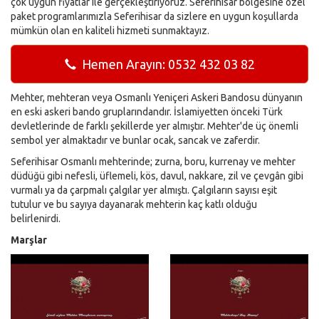
çok uygun fiyatlar ile gerçekleştiriyoruz. Seferihisar bölgesine özel
paket programlarımızla Seferihisar da sizlere en uygun koşullarda
mümkün olan en kaliteli hizmeti sunmaktayız.
Hemen Arayın: 0532 432 03 82
Mehter, mehteran veya Osmanlı Yeniçeri Askeri Bandosu dünyanın
en eski askeri bando gruplarındandır. İslamiyetten önceki Türk
devletlerinde de farklı şekillerde yer almıştır. Mehter'de üç önemli
sembol yer almaktadır ve bunlar ocak, sancak ve zaferdir.
Seferihisar Osmanlı mehterinde; zurna, boru, kurrenay ve mehter
düdüğü gibi nefesli, üflemeli, kös, davul, nakkare, zil ve çevgân gibi
vurmalı ya da çarpmalı çalgılar yer almıştı. Çalgıların sayısı eşit
tutulur ve bu sayıya dayanarak mehterin kaç katlı olduğu
belirlenirdi.
Marşlar