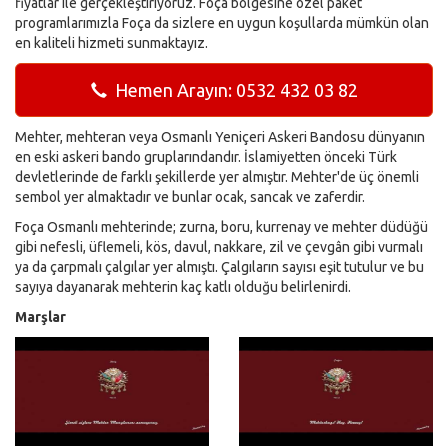
fiyatlar ile gerçekleştiriyoruz. Foça bölgesine özel paket
programlarımızla Foça da sizlere en uygun koşullarda mümkün olan
en kaliteli hizmeti sunmaktayız.
Hemen Arayın: 0532 432 03 82
Mehter, mehteran veya Osmanlı Yeniçeri Askeri Bandosu dünyanın
en eski askeri bando gruplarındandır. İslamiyetten önceki Türk
devletlerinde de farklı şekillerde yer almıştır. Mehter'de üç önemli
sembol yer almaktadır ve bunlar ocak, sancak ve zaferdir.
Foça Osmanlı mehterinde; zurna, boru, kurrenay ve mehter düdüğü
gibi nefesli, üflemeli, kös, davul, nakkare, zil ve çevgân gibi vurmalı
ya da çarpmalı çalgılar yer almıştı. Çalgıların sayısı eşit tutulur ve bu
sayıya dayanarak mehterin kaç katlı olduğu belirlenirdi.
Marşlar