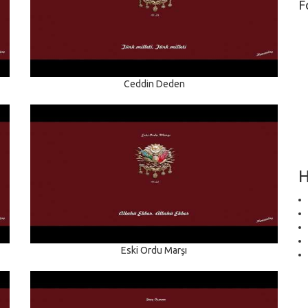
F
Ceddin Deden
H
Eski Ordu Marşı