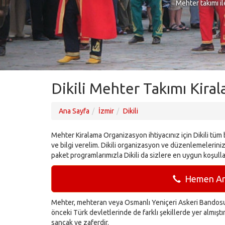
Mehter takımı il
Dikili Mehter Takımı Kira
Ana Sayfa
İzmir
Dikili
Mehter Kiralama Organizasyon ihtiyacınız için Dikili tüm b
ve bilgi verelim. Dikili organizasyon ve düzenlemelerinizi
paket programlarımızla Dikili da sizlere en uygun koşul
Hemen Ara
Mehter, mehteran veya Osmanlı Yeniçeri Askeri Bandosu 
önceki Türk devletlerinde de farklı şekillerde yer almışt
sancak ve zaferdir.