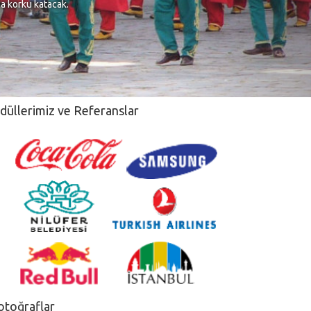
na korku katacak.
düllerimiz ve Referanslar
otoğraflar