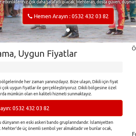
e etkinlikleriniz çok daha şatafatlı olacak. Mehteran, dosta güven, düşma
Hemen Arayın : 0532 432 03 82
Ö
lama, Uygun Fiyatlar
ölgelerinde her zaman yanınızdayız. Bize ulaşın, Dikili için fiyat
 çok uygun fiyatlar ile gerçekleştiriyoruz. Dikili bölgesine özel
larda mümkün olan en kaliteli hizmeti sunmaktayız.
yın: 0532 432 03 82
dünyanın en eski askeri bando gruplarındandır. İslamiyetten
ır. Mehter'de üç önemli sembol yer almaktadır ve bunlar ocak,
F