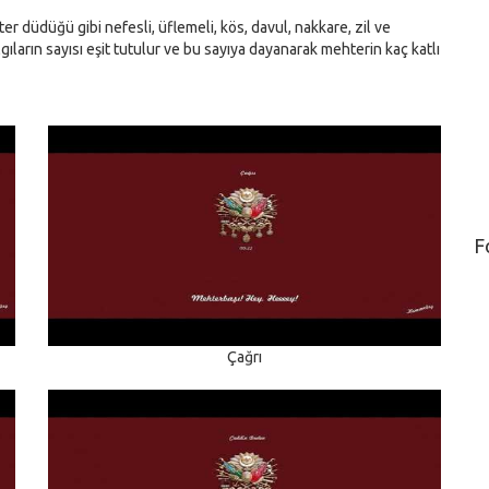
r düdüğü gibi nefesli, üflemeli, kös, davul, nakkare, zil ve
lgıların sayısı eşit tutulur ve bu sayıya dayanarak mehterin kaç katlı
F
Çağrı