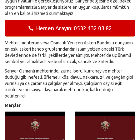
uygun fiyatlar ile gerçekleştiriyoruz. Sarıyer bölgesine özel paket
programlarımızla Sarıyer da sizlere en uygun koşullarda mümkün
olan en kaliteli hizmeti sunmaktayız.
Hemen Arayın: 0532 432 03 82
Mehter, mehteran veya Osmanlı Yeniçeri Askeri Bandosu dünyanın
en eski askeri bando gruplarındandır. İslamiyetten önceki Türk
devletlerinde de farklı şekillerde yer almıştır. Mehter'de üç önemli
sembol yer almaktadır ve bunlar ocak, sancak ve zaferdir.
Sarıyer Osmanlı mehterinde; zurna, boru, kurrenay ve mehter
düdüğü gibi nefesli, üflemeli, kös, davul, nakkare, zil ve çevgân gibi
vurmalı ya da çarpmalı çalgılar yer almıştı. Çalgıların sayısı eşit
tutulur ve bu sayıya dayanarak mehterin kaç katlı olduğu
belirlenirdi.
Marşlar