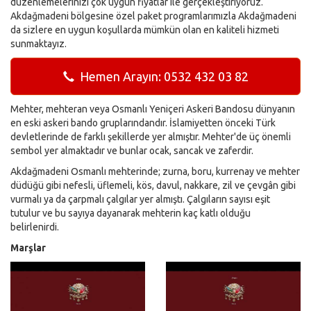
düzenlemelerinizi çok uygun fiyatlar ile gerçekleştiriyoruz.
Akdağmadeni bölgesine özel paket programlarımızla Akdağmadeni
da sizlere en uygun koşullarda mümkün olan en kaliteli hizmeti
sunmaktayız.
Hemen Arayın: 0532 432 03 82
Mehter, mehteran veya Osmanlı Yeniçeri Askeri Bandosu dünyanın
en eski askeri bando gruplarındandır. İslamiyetten önceki Türk
devletlerinde de farklı şekillerde yer almıştır. Mehter'de üç önemli
sembol yer almaktadır ve bunlar ocak, sancak ve zaferdir.
Akdağmadeni Osmanlı mehterinde; zurna, boru, kurrenay ve mehter
düdüğü gibi nefesli, üflemeli, kös, davul, nakkare, zil ve çevgân gibi
vurmalı ya da çarpmalı çalgılar yer almıştı. Çalgıların sayısı eşit
tutulur ve bu sayıya dayanarak mehterin kaç katlı olduğu
belirlenirdi.
Marşlar