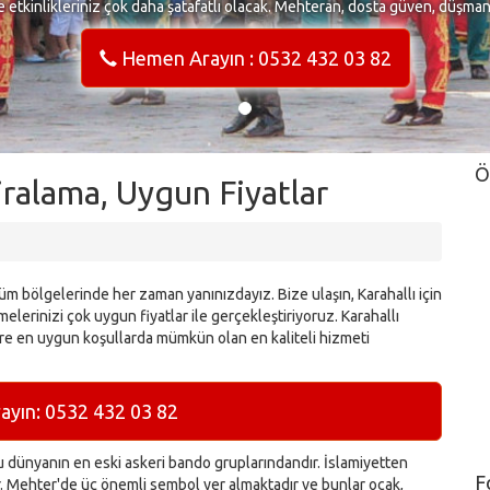
e etkinlikleriniz çok daha şatafatlı olacak. Mehteran, dosta güven, düşma
Hemen Arayın : 0532 432 03 82
Ö
iralama, Uygun Fiyatlar
üm bölgelerinde her zaman yanınızdayız. Bize ulaşın, Karahallı için
elerinizi çok uygun fiyatlar ile gerçekleştiriyoruz. Karahallı
ere en uygun koşullarda mümkün olan en kaliteli hizmeti
yın: 0532 432 03 82
dünyanın en eski askeri bando gruplarındandır. İslamiyetten
F
ır. Mehter'de üç önemli sembol yer almaktadır ve bunlar ocak,