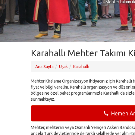
Mehter takımı il
Karahallı Mehter Takımı K
Ana Sayfa
Uşak
Karahallı
Mehter Kiralama Organizasyon ihtiyacınız için Karahallı t
fiyat ve bilgi verelim. Karahallı organizasyon ve düzenlem
bölgesine özel paket programlarımızla Karahallı da sizl
sunmaktayız.
Hemen Ara
Mehter, mehteran veya Osmanlı Yeniçeri Askeri Bandosu 
önceki Türk devletlerinde de farklı şekillerde yer almışt