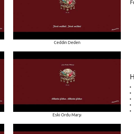
F
Ceddin Deden
H
Eski Ordu Marşı