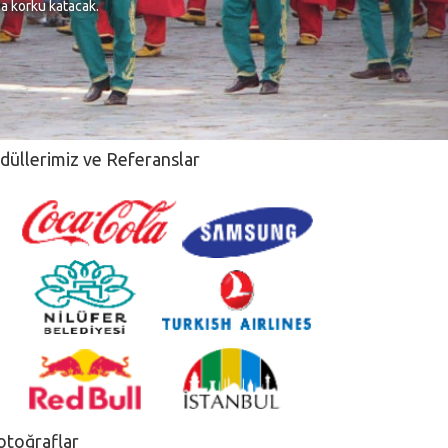
na korku katacak.
düllerimiz ve Referanslar
otoğraflar