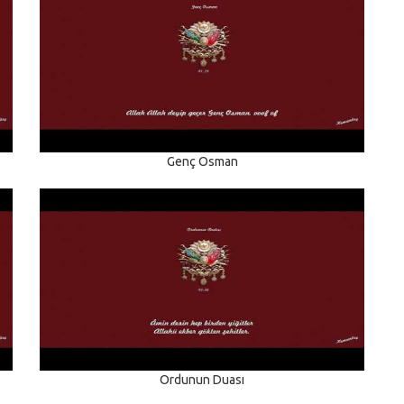
Genç Osman
Ordunun Duası