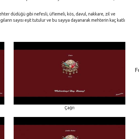
ter düdüğü gibi nefesli, üflemeli, kös, davul, nakkare, zil ve
lgıların sayısı eşit tutulur ve bu sayıya dayanarak mehterin kaç katlı
F
Çağrı