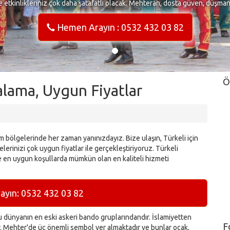
e etkinlikleriniz çok daha şatafatlı olacak. Mehteran, dosta güven, düşma
Hemen Arayın : 0532 432 03 82
Ö
alama, Uygun Fiyatlar
m bölgelerinde her zaman yanınızdayız. Bize ulaşın, Türkeli için
lerinizi çok uygun fiyatlar ile gerçekleştiriyoruz. Türkeli
e en uygun koşullarda mümkün olan en kaliteli hizmeti
yın: 0532 432 03 82
dünyanın en eski askeri bando gruplarındandır. İslamiyetten
F
ır. Mehter'de üç önemli sembol yer almaktadır ve bunlar ocak,