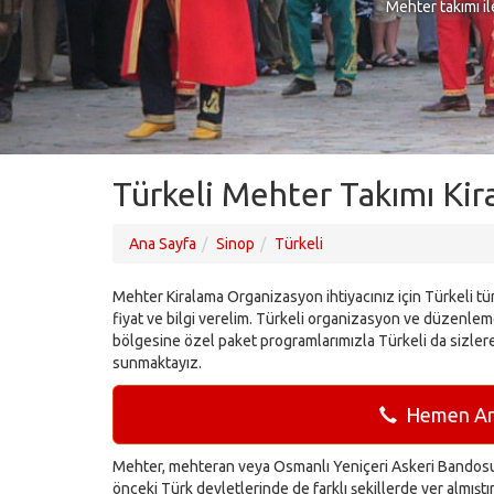
Mehter takımı il
Türkeli Mehter Takımı Kir
Ana Sayfa
Sinop
Türkeli
Mehter Kiralama Organizasyon ihtiyacınız için Türkeli tü
fiyat ve bilgi verelim. Türkeli organizasyon ve düzenleme
bölgesine özel paket programlarımızla Türkeli da sizler
sunmaktayız.
Hemen Ara
Mehter, mehteran veya Osmanlı Yeniçeri Askeri Bandosu 
önceki Türk devletlerinde de farklı şekillerde yer almışt