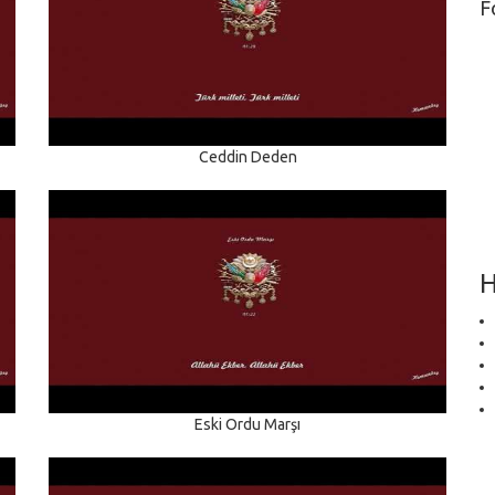
F
Ceddin Deden
H
Eski Ordu Marşı