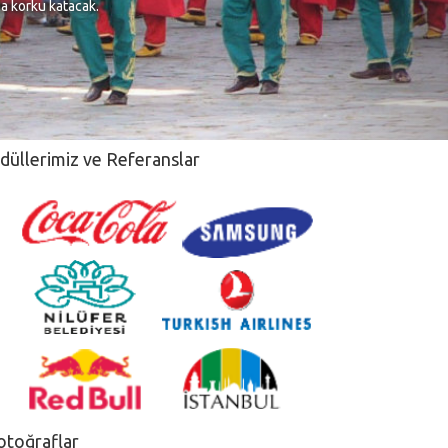
na korku katacak.
düllerimiz ve Referanslar
otoğraflar