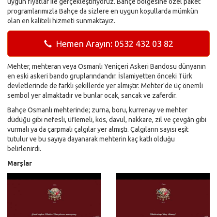
uygun fiyatlar ile gerçekleştiriyoruz. Bahçe bölgesine özel paket
programlarımızla Bahçe da sizlere en uygun koşullarda mümkün
olan en kaliteli hizmeti sunmaktayız.
Hemen Arayın: 0532 432 03 82
Mehter, mehteran veya Osmanlı Yeniçeri Askeri Bandosu dünyanın
en eski askeri bando gruplarındandır. İslamiyetten önceki Türk
devletlerinde de farklı şekillerde yer almıştır. Mehter'de üç önemli
sembol yer almaktadır ve bunlar ocak, sancak ve zaferdir.
Bahçe Osmanlı mehterinde; zurna, boru, kurrenay ve mehter
düdüğü gibi nefesli, üflemeli, kös, davul, nakkare, zil ve çevgân gibi
vurmalı ya da çarpmalı çalgılar yer almıştı. Çalgıların sayısı eşit
tutulur ve bu sayıya dayanarak mehterin kaç katlı olduğu
belirlenirdi.
Marşlar