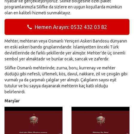
fiyatlar ile gerçekleştiriyoruz. Silifke bölgesine özel paket
programlarımızla Silifke da sizlere en uygun koşullarda mümkün
olan en kaliteli hizmeti sunmaktayız.
Hemen Arayın: 0532 432 03 82
Mehter, mehteran veya Osmanlı Yeniçeri Askeri Bandosu dünyanın
en eski askeri bando gruplarındandır. İslamiyetten önceki Türk
devletlerinde de farklı şekillerde yer almıştır. Mehter'de üç önemli
sembol yer almaktadır ve bunlar ocak, sancak ve zaferdir.
Silifke Osmanlı mehterinde; zurna, boru, kurrenay ve mehter
düdüğü gibi nefesli, üflemeli, kös, davul, nakkare, zil ve çevgân gibi
vurmalı ya da çarpmalı çalgılar yer almıştı. Çalgıların sayısı eşit
tutulur ve bu sayıya dayanarak mehterin kaç katlı olduğu
belirlenirdi.
Marşlar