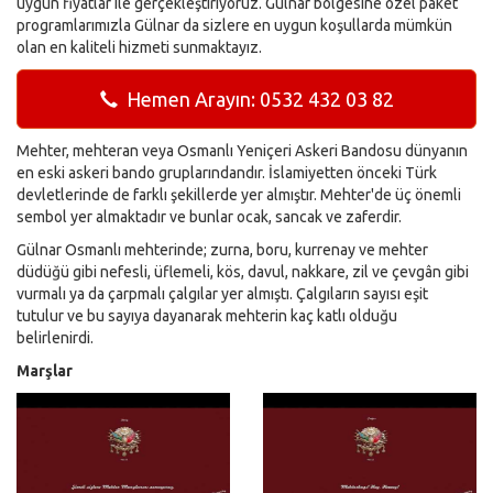
uygun fiyatlar ile gerçekleştiriyoruz. Gülnar bölgesine özel paket
programlarımızla Gülnar da sizlere en uygun koşullarda mümkün
olan en kaliteli hizmeti sunmaktayız.
Hemen Arayın: 0532 432 03 82
Mehter, mehteran veya Osmanlı Yeniçeri Askeri Bandosu dünyanın
en eski askeri bando gruplarındandır. İslamiyetten önceki Türk
devletlerinde de farklı şekillerde yer almıştır. Mehter'de üç önemli
sembol yer almaktadır ve bunlar ocak, sancak ve zaferdir.
Gülnar Osmanlı mehterinde; zurna, boru, kurrenay ve mehter
düdüğü gibi nefesli, üflemeli, kös, davul, nakkare, zil ve çevgân gibi
vurmalı ya da çarpmalı çalgılar yer almıştı. Çalgıların sayısı eşit
tutulur ve bu sayıya dayanarak mehterin kaç katlı olduğu
belirlenirdi.
Marşlar