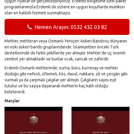
uygun fiyatlar ile gerçekleştiriyoruz. Erdemli bölgesine özel paket
programlarımızla Erdemli da sizlere en uygun koşullarda mümkün
olan en kaliteli hizmeti sunmaktayız.
Hemen Arayın: 0532 432 03 82
Mehter, mehteran veya Osmanlı Yeniçeri Askeri Bandosu dünyanın
en eski askeri bando gruplarındandır. İslamiyetten önceki Türk
devletlerinde de farklı şekillerde yer almıştır. Mehter'de üç önemli
sembol yer almaktadır ve bunlar ocak, sancak ve zaferdir.
Erdemli Osmanlı mehterinde; zurna, boru, kurrenay ve mehter
düdüğü gibi nefesli, üflemeli, kös, davul, nakkare, zil ve çevgân gibi
vurmalı ya da çarpmalı çalgılar yer almıştı. Çalgıların sayısı eşit
tutulur ve bu sayıya dayanarak mehterin kaç katlı olduğu
belirlenirdi.
Marşlar