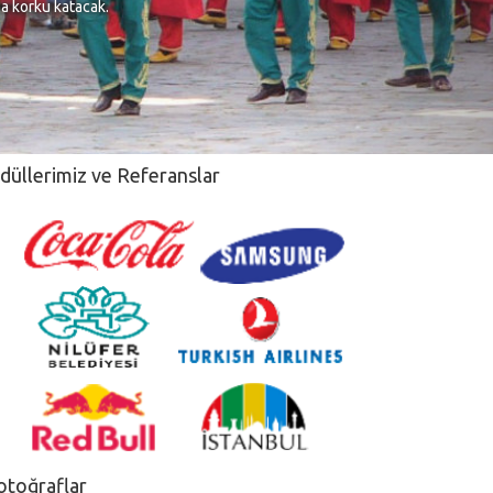
na korku katacak.
düllerimiz ve Referanslar
otoğraflar