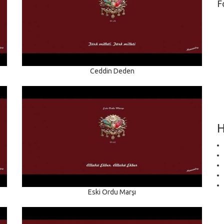
F
Ceddin Deden
H
Eski Ordu Marşı