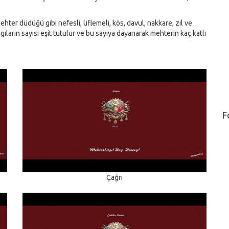
er düdüğü gibi nefesli, üflemeli, kös, davul, nakkare, zil ve
lgıların sayısı eşit tutulur ve bu sayıya dayanarak mehterin kaç katlı
F
Çağrı