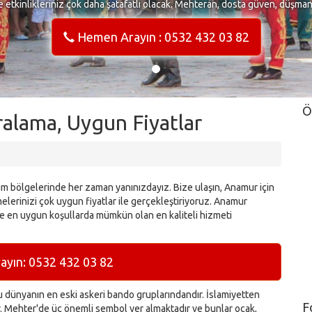
e etkinlikleriniz çok daha şatafatlı olacak. Mehteran, dosta güven, düşma
Hemen Arayın : 0532 432 03 82
Ö
alama, Uygun Fiyatlar
m bölgelerinde her zaman yanınızdayız. Bize ulaşın, Anamur için
lerinizi çok uygun fiyatlar ile gerçekleştiriyoruz. Anamur
e en uygun koşullarda mümkün olan en kaliteli hizmeti
yın: 0532 432 03 82
dünyanın en eski askeri bando gruplarındandır. İslamiyetten
F
ır. Mehter'de üç önemli sembol yer almaktadır ve bunlar ocak,