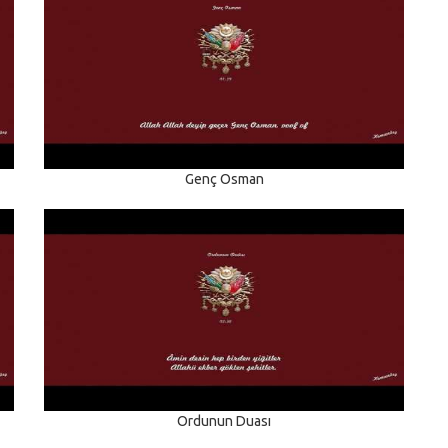
Genç Osman
Ordunun Duası