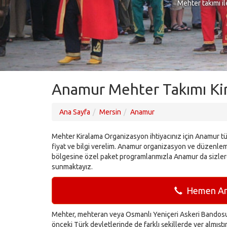
Mehter takımı il
Anamur Mehter Takımı Kir
Ana Sayfa
Mersin
Anamur
Mehter Kiralama Organizasyon ihtiyacınız için Anamur tü
fiyat ve bilgi verelim. Anamur organizasyon ve düzenleme
bölgesine özel paket programlarımızla Anamur da sizler
sunmaktayız.
Hemen Ara
Mehter, mehteran veya Osmanlı Yeniçeri Askeri Bandosu 
önceki Türk devletlerinde de farklı şekillerde yer almışt