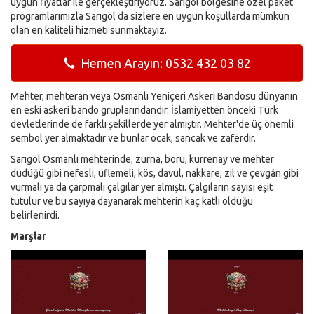
uygun fiyatlar ile gerçekleştiriyoruz. Sarıgöl bölgesine özel paket
programlarımızla Sarıgöl da sizlere en uygun koşullarda mümkün
olan en kaliteli hizmeti sunmaktayız.
Hemen Arayın: 0532 432 03 82
Mehter, mehteran veya Osmanlı Yeniçeri Askeri Bandosu dünyanın
en eski askeri bando gruplarındandır. İslamiyetten önceki Türk
devletlerinde de farklı şekillerde yer almıştır. Mehter'de üç önemli
sembol yer almaktadır ve bunlar ocak, sancak ve zaferdir.
Sarıgöl Osmanlı mehterinde; zurna, boru, kurrenay ve mehter
düdüğü gibi nefesli, üflemeli, kös, davul, nakkare, zil ve çevgân gibi
vurmalı ya da çarpmalı çalgılar yer almıştı. Çalgıların sayısı eşit
tutulur ve bu sayıya dayanarak mehterin kaç katlı olduğu
belirlenirdi.
Marşlar