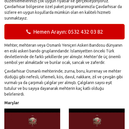
düzenlemelerinizi çok uygun fiyatlar ile gerçekleştiriyoruz.
Çavdarhisar bölgesine özel paket programlarımızla Çavdarhisar da
sizlere en uygun koşullarda mümkün olan en kaliteli hizmeti
sunmaktayız.
Hemen Arayın: 0532 432 03 82
Mehter, mehteran veya Osmanlı Yeniçeri Askeri Bandosu dünyanın
en eski askeri bando gruplarındandır. İslamiyetten önceki Türk
devletlerinde de farklı şekillerde yer almıştır. Mehter'de üç önemli
sembol yer almaktadır ve bunlar ocak, sancak ve zaferdir.
Çavdarhisar Osmanlı mehterinde; zurna, boru, kurrenay ve mehter
düdüğü gibi nefesli, üflemeli, kös, davul, nakkare, zil ve çevgân gibi
vurmalı ya da çarpmalı çalgılar yer almıştı. Çalgıların sayısı eşit
tutulur ve bu sayıya dayanarak mehterin kaç katlı olduğu
belirlenirdi.
Marşlar