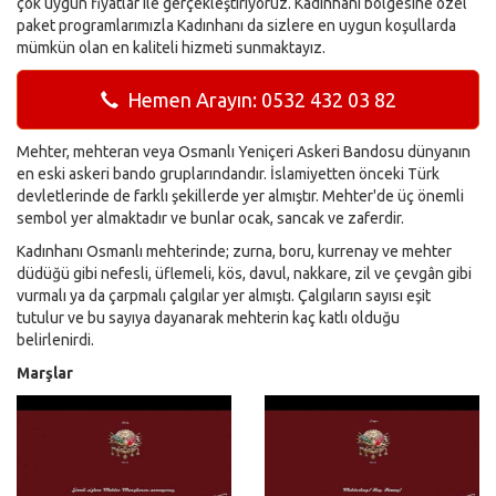
çok uygun fiyatlar ile gerçekleştiriyoruz. Kadınhanı bölgesine özel
paket programlarımızla Kadınhanı da sizlere en uygun koşullarda
mümkün olan en kaliteli hizmeti sunmaktayız.
Hemen Arayın: 0532 432 03 82
Mehter, mehteran veya Osmanlı Yeniçeri Askeri Bandosu dünyanın
en eski askeri bando gruplarındandır. İslamiyetten önceki Türk
devletlerinde de farklı şekillerde yer almıştır. Mehter'de üç önemli
sembol yer almaktadır ve bunlar ocak, sancak ve zaferdir.
Kadınhanı Osmanlı mehterinde; zurna, boru, kurrenay ve mehter
düdüğü gibi nefesli, üflemeli, kös, davul, nakkare, zil ve çevgân gibi
vurmalı ya da çarpmalı çalgılar yer almıştı. Çalgıların sayısı eşit
tutulur ve bu sayıya dayanarak mehterin kaç katlı olduğu
belirlenirdi.
Marşlar