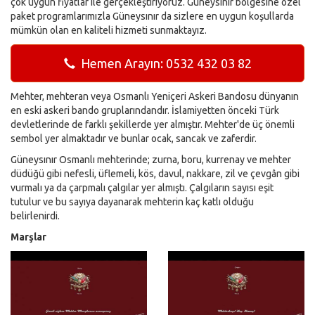
çok uygun fiyatlar ile gerçekleştiriyoruz. Güneysınır bölgesine özel
paket programlarımızla Güneysınır da sizlere en uygun koşullarda
mümkün olan en kaliteli hizmeti sunmaktayız.
Hemen Arayın: 0532 432 03 82
Mehter, mehteran veya Osmanlı Yeniçeri Askeri Bandosu dünyanın
en eski askeri bando gruplarındandır. İslamiyetten önceki Türk
devletlerinde de farklı şekillerde yer almıştır. Mehter'de üç önemli
sembol yer almaktadır ve bunlar ocak, sancak ve zaferdir.
Güneysınır Osmanlı mehterinde; zurna, boru, kurrenay ve mehter
düdüğü gibi nefesli, üflemeli, kös, davul, nakkare, zil ve çevgân gibi
vurmalı ya da çarpmalı çalgılar yer almıştı. Çalgıların sayısı eşit
tutulur ve bu sayıya dayanarak mehterin kaç katlı olduğu
belirlenirdi.
Marşlar