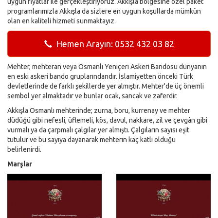
uygun fiyatlar ile gerçekleştiriyoruz. Akkışla bölgesine özel paket
programlarımızla Akkışla da sizlere en uygun koşullarda mümkün
olan en kaliteli hizmeti sunmaktayız.
Hemen Arayın: 0532 432 03 82
Mehter, mehteran veya Osmanlı Yeniçeri Askeri Bandosu dünyanın
en eski askeri bando gruplarındandır. İslamiyetten önceki Türk
devletlerinde de farklı şekillerde yer almıştır. Mehter'de üç önemli
sembol yer almaktadır ve bunlar ocak, sancak ve zaferdir.
Akkışla Osmanlı mehterinde; zurna, boru, kurrenay ve mehter
düdüğü gibi nefesli, üflemeli, kös, davul, nakkare, zil ve çevgân gibi
vurmalı ya da çarpmalı çalgılar yer almıştı. Çalgıların sayısı eşit
tutulur ve bu sayıya dayanarak mehterin kaç katlı olduğu
belirlenirdi.
Marşlar