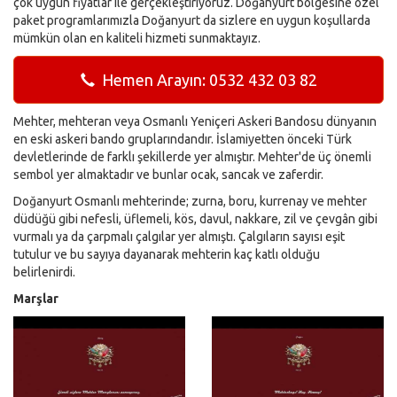
çok uygun fiyatlar ile gerçekleştiriyoruz. Doğanyurt bölgesine özel
paket programlarımızla Doğanyurt da sizlere en uygun koşullarda
mümkün olan en kaliteli hizmeti sunmaktayız.
Hemen Arayın: 0532 432 03 82
Mehter, mehteran veya Osmanlı Yeniçeri Askeri Bandosu dünyanın
en eski askeri bando gruplarındandır. İslamiyetten önceki Türk
devletlerinde de farklı şekillerde yer almıştır. Mehter'de üç önemli
sembol yer almaktadır ve bunlar ocak, sancak ve zaferdir.
Doğanyurt Osmanlı mehterinde; zurna, boru, kurrenay ve mehter
düdüğü gibi nefesli, üflemeli, kös, davul, nakkare, zil ve çevgân gibi
vurmalı ya da çarpmalı çalgılar yer almıştı. Çalgıların sayısı eşit
tutulur ve bu sayıya dayanarak mehterin kaç katlı olduğu
belirlenirdi.
Marşlar