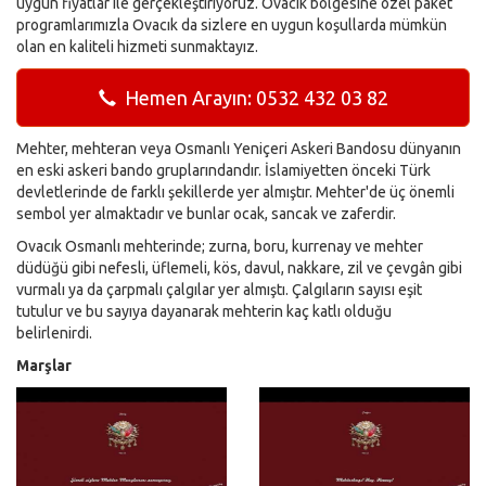
uygun fiyatlar ile gerçekleştiriyoruz. Ovacık bölgesine özel paket
programlarımızla Ovacık da sizlere en uygun koşullarda mümkün
olan en kaliteli hizmeti sunmaktayız.
Hemen Arayın: 0532 432 03 82
Mehter, mehteran veya Osmanlı Yeniçeri Askeri Bandosu dünyanın
en eski askeri bando gruplarındandır. İslamiyetten önceki Türk
devletlerinde de farklı şekillerde yer almıştır. Mehter'de üç önemli
sembol yer almaktadır ve bunlar ocak, sancak ve zaferdir.
Ovacık Osmanlı mehterinde; zurna, boru, kurrenay ve mehter
düdüğü gibi nefesli, üflemeli, kös, davul, nakkare, zil ve çevgân gibi
vurmalı ya da çarpmalı çalgılar yer almıştı. Çalgıların sayısı eşit
tutulur ve bu sayıya dayanarak mehterin kaç katlı olduğu
belirlenirdi.
Marşlar