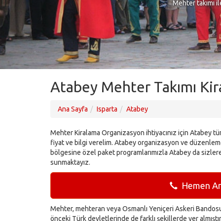
Mehter takımı il
Atabey Mehter Takımı Kir
Ana Sayfa
Isparta
Atabey
Mehter Kiralama Organizasyon ihtiyacınız için Atabey tü
fiyat ve bilgi verelim. Atabey organizasyon ve düzenleme
bölgesine özel paket programlarımızla Atabey da sizler
sunmaktayız.
Hemen Ara
Mehter, mehteran veya Osmanlı Yeniçeri Askeri Bandosu 
önceki Türk devletlerinde de farklı şekillerde yer almışt