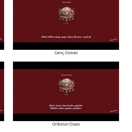
Genç Osman
Ordunun Duası