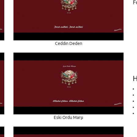
F
Ceddin Deden
H
Eski Ordu Marşı