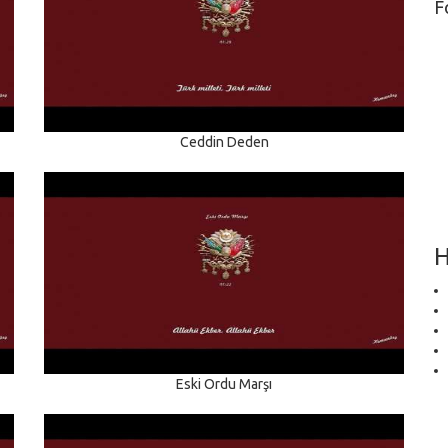
F
Ceddin Deden
H
Eski Ordu Marşı