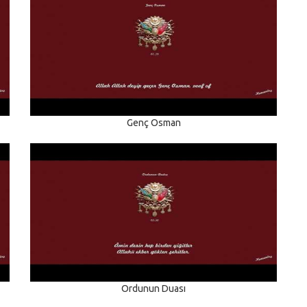
Genç Osman
Ordunun Duası