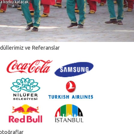
na korku katacak.
düllerimiz ve Referanslar
otoğraflar