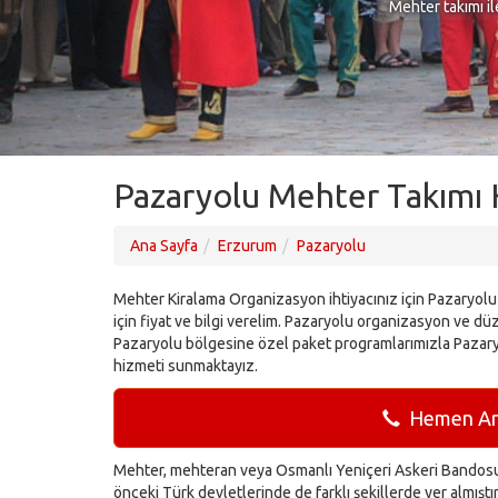
Mehter takımı il
Pazaryolu Mehter Takımı K
Ana Sayfa
Erzurum
Pazaryolu
Mehter Kiralama Organizasyon ihtiyacınız için Pazaryolu
için fiyat ve bilgi verelim. Pazaryolu organizasyon ve dü
Pazaryolu bölgesine özel paket programlarımızla Pazary
hizmeti sunmaktayız.
Hemen Ara
Mehter, mehteran veya Osmanlı Yeniçeri Askeri Bandosu 
önceki Türk devletlerinde de farklı şekillerde yer almışt