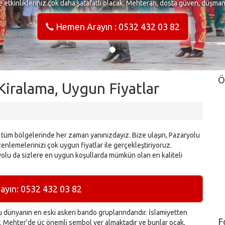
e etkinlikleriniz çok daha şatafatlı olacak. Mehteran, dosta güven, düşma
Hemen Arayın : 0532 432 03 82
Ö
iralama, Uygun Fiyatlar
 tüm bölgelerinde her zaman yanınızdayız. Bize ulaşın, Pazaryolu
zenlemelerinizi çok uygun fiyatlar ile gerçekleştiriyoruz.
olu da sizlere en uygun koşullarda mümkün olan en kaliteli
yın: 0532 432 03 82
dünyanın en eski askeri bando gruplarındandır. İslamiyetten
F
ır. Mehter'de üç önemli sembol yer almaktadır ve bunlar ocak,