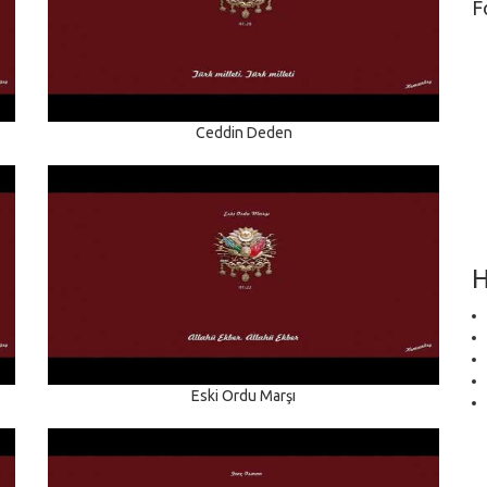
F
Ceddin Deden
H
Eski Ordu Marşı