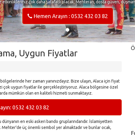
e etkinlikleriniz çok daha şatafatlı olacak. Mehteran, dosta güven, düşma
Hemen Arayın : 0532 432 03 82
Ö
ama, Uygun Fiyatlar
bölgelerinde her zaman yanınızdayız. Bize ulaşın, Alaca için fiyat
i çok uygun fiyatlar ile gerçekleştiriyoruz. Alaca bölgesine özel
arda mümkün olan en kaliteli hizmeti sunmaktayız.
yın: 0532 432 03 82
dünyanın en eski askeri bando gruplarındandır. İslamiyetten
ır. Mehter'de üç önemli sembol yer almaktadır ve bunlar ocak,
F