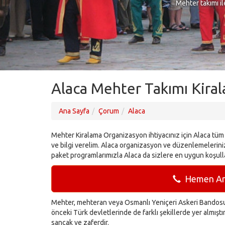
Mehter takımı il
Alaca Mehter Takımı Kiral
Ana Sayfa
Çorum
Alaca
Mehter Kiralama Organizasyon ihtiyacınız için Alaca tüm 
ve bilgi verelim. Alaca organizasyon ve düzenlemeleriniz
paket programlarımızla Alaca da sizlere en uygun koşull
Hemen Ara
Mehter, mehteran veya Osmanlı Yeniçeri Askeri Bandosu 
önceki Türk devletlerinde de farklı şekillerde yer almışt
sancak ve zaferdir.