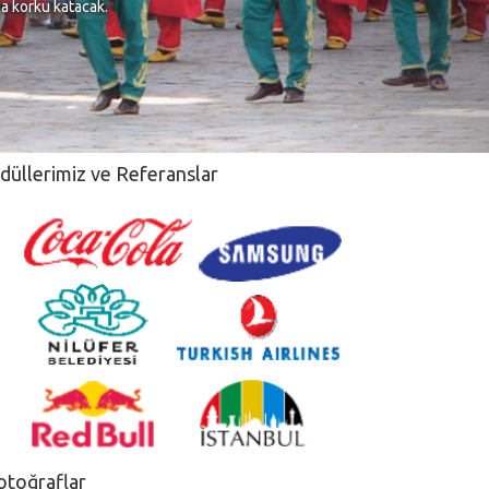
na korku katacak.
düllerimiz ve Referanslar
otoğraflar