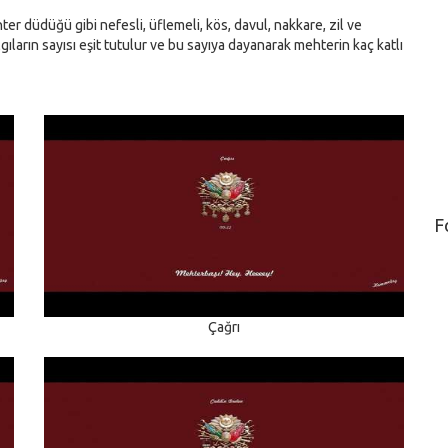
r düdüğü gibi nefesli, üflemeli, kös, davul, nakkare, zil ve
lgıların sayısı eşit tutulur ve bu sayıya dayanarak mehterin kaç katlı
F
Çağrı