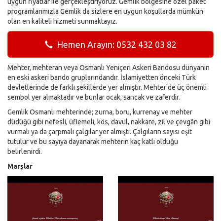
uygun fiyatlar ile gerçekleştiriyoruz. Gemlik bölgesine özel paket
programlarımızla Gemlik da sizlere en uygun koşullarda mümkün
olan en kaliteli hizmeti sunmaktayız.
Hemen Arayın: 0532 432 03 82
Mehter, mehteran veya Osmanlı Yeniçeri Askeri Bandosu dünyanın
en eski askeri bando gruplarındandır. İslamiyetten önceki Türk
devletlerinde de farklı şekillerde yer almıştır. Mehter'de üç önemli
sembol yer almaktadır ve bunlar ocak, sancak ve zaferdir.
Gemlik Osmanlı mehterinde; zurna, boru, kurrenay ve mehter
düdüğü gibi nefesli, üflemeli, kös, davul, nakkare, zil ve çevgân gibi
vurmalı ya da çarpmalı çalgılar yer almıştı. Çalgıların sayısı eşit
tutulur ve bu sayıya dayanarak mehterin kaç katlı olduğu
belirlenirdi.
Marşlar