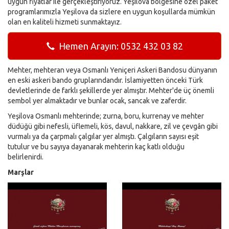
uygun fiyatlar ile gerçekleştiriyoruz. Yeşilova bölgesine özel paket
programlarımızla Yeşilova da sizlere en uygun koşullarda mümkün
olan en kaliteli hizmeti sunmaktayız.
Hemen Arayın: 0532 432 03 82
Mehter, mehteran veya Osmanlı Yeniçeri Askeri Bandosu dünyanın
en eski askeri bando gruplarındandır. İslamiyetten önceki Türk
devletlerinde de farklı şekillerde yer almıştır. Mehter'de üç önemli
sembol yer almaktadır ve bunlar ocak, sancak ve zaferdir.
Yeşilova Osmanlı mehterinde; zurna, boru, kurrenay ve mehter
düdüğü gibi nefesli, üflemeli, kös, davul, nakkare, zil ve çevgân gibi
vurmalı ya da çarpmalı çalgılar yer almıştı. Çalgıların sayısı eşit
tutulur ve bu sayıya dayanarak mehterin kaç katlı olduğu
belirlenirdi.
Marşlar