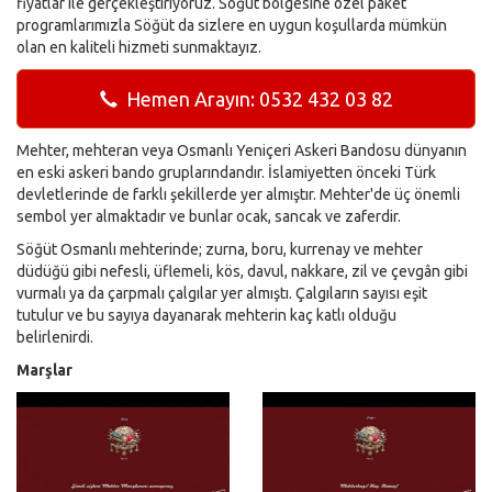
fiyatlar ile gerçekleştiriyoruz. Söğüt bölgesine özel paket
programlarımızla Söğüt da sizlere en uygun koşullarda mümkün
olan en kaliteli hizmeti sunmaktayız.
Hemen Arayın: 0532 432 03 82
Mehter, mehteran veya Osmanlı Yeniçeri Askeri Bandosu dünyanın
en eski askeri bando gruplarındandır. İslamiyetten önceki Türk
devletlerinde de farklı şekillerde yer almıştır. Mehter'de üç önemli
sembol yer almaktadır ve bunlar ocak, sancak ve zaferdir.
Söğüt Osmanlı mehterinde; zurna, boru, kurrenay ve mehter
düdüğü gibi nefesli, üflemeli, kös, davul, nakkare, zil ve çevgân gibi
vurmalı ya da çarpmalı çalgılar yer almıştı. Çalgıların sayısı eşit
tutulur ve bu sayıya dayanarak mehterin kaç katlı olduğu
belirlenirdi.
Marşlar