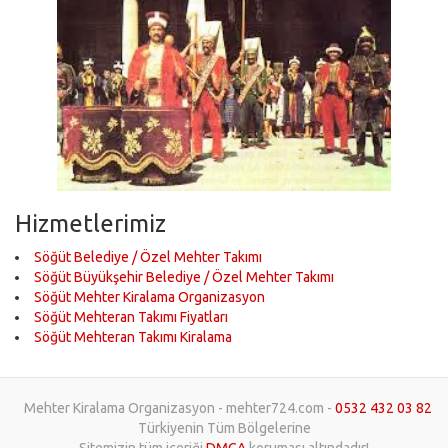
Hizmetlerimiz
Söğüt Belediye / Özel Mehter Takımı
Söğüt Büyükşehir Belediye / Özel Mehter Takımı
Söğüt Mehter Kiralama Organizasyon
Söğüt Mehteran Takımı Fiyatları
Söğüt Mehteran Takımı Kiralama
Mehter Kiralama Organizasyon - mehter724.com -
0532 432 03 82
Türkiyenin Tüm Bölgelerine