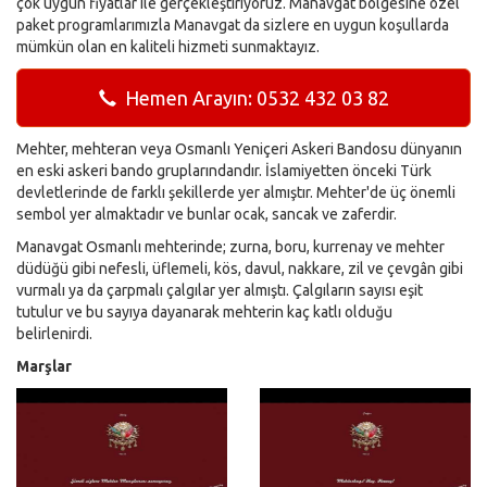
çok uygun fiyatlar ile gerçekleştiriyoruz. Manavgat bölgesine özel
paket programlarımızla Manavgat da sizlere en uygun koşullarda
mümkün olan en kaliteli hizmeti sunmaktayız.
Hemen Arayın: 0532 432 03 82
Mehter, mehteran veya Osmanlı Yeniçeri Askeri Bandosu dünyanın
en eski askeri bando gruplarındandır. İslamiyetten önceki Türk
devletlerinde de farklı şekillerde yer almıştır. Mehter'de üç önemli
sembol yer almaktadır ve bunlar ocak, sancak ve zaferdir.
Manavgat Osmanlı mehterinde; zurna, boru, kurrenay ve mehter
düdüğü gibi nefesli, üflemeli, kös, davul, nakkare, zil ve çevgân gibi
vurmalı ya da çarpmalı çalgılar yer almıştı. Çalgıların sayısı eşit
tutulur ve bu sayıya dayanarak mehterin kaç katlı olduğu
belirlenirdi.
Marşlar