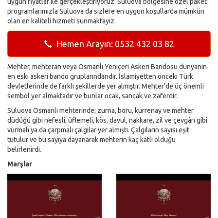
uygun fiyatlar ile gerçekleştiriyoruz. Suluova bölgesine özel paket
programlarımızla Suluova da sizlere en uygun koşullarda mümkün
olan en kaliteli hizmeti sunmaktayız.
Hemen Arayın: 0532 432 03 82
Mehter, mehteran veya Osmanlı Yeniçeri Askeri Bandosu dünyanın
en eski askeri bando gruplarındandır. İslamiyetten önceki Türk
devletlerinde de farklı şekillerde yer almıştır. Mehter'de üç önemli
sembol yer almaktadır ve bunlar ocak, sancak ve zaferdir.
Suluova Osmanlı mehterinde; zurna, boru, kurrenay ve mehter
düdüğü gibi nefesli, üflemeli, kös, davul, nakkare, zil ve çevgân gibi
vurmalı ya da çarpmalı çalgılar yer almıştı. Çalgıların sayısı eşit
tutulur ve bu sayıya dayanarak mehterin kaç katlı olduğu
belirlenirdi.
Marşlar