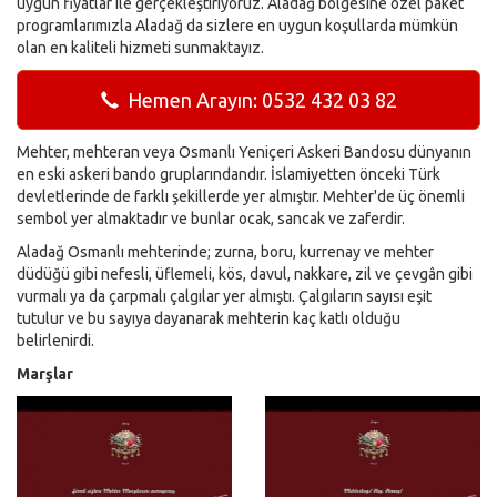
uygun fiyatlar ile gerçekleştiriyoruz. Aladağ bölgesine özel paket
programlarımızla Aladağ da sizlere en uygun koşullarda mümkün
olan en kaliteli hizmeti sunmaktayız.
Hemen Arayın: 0532 432 03 82
Mehter, mehteran veya Osmanlı Yeniçeri Askeri Bandosu dünyanın
en eski askeri bando gruplarındandır. İslamiyetten önceki Türk
devletlerinde de farklı şekillerde yer almıştır. Mehter'de üç önemli
sembol yer almaktadır ve bunlar ocak, sancak ve zaferdir.
Aladağ Osmanlı mehterinde; zurna, boru, kurrenay ve mehter
düdüğü gibi nefesli, üflemeli, kös, davul, nakkare, zil ve çevgân gibi
vurmalı ya da çarpmalı çalgılar yer almıştı. Çalgıların sayısı eşit
tutulur ve bu sayıya dayanarak mehterin kaç katlı olduğu
belirlenirdi.
Marşlar